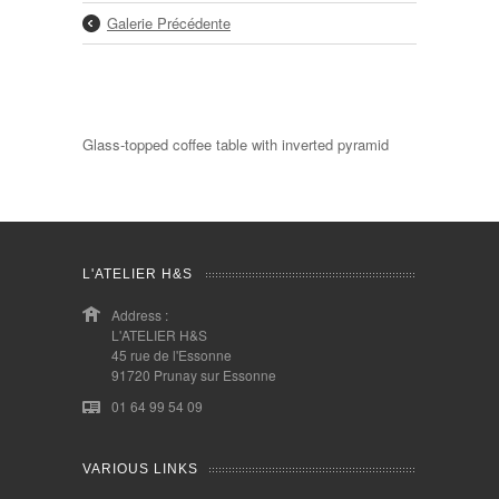
Galerie Précédente
Glass-topped coffee table with inverted pyramid
L'ATELIER H&S
Address :
L'ATELIER H&S
45 rue de l'Essonne
91720 Prunay sur Essonne
01 64 99 54 09
VARIOUS LINKS